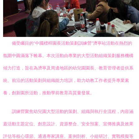
備受矚目的“中國標桿園長活動策劃訓練營”濟寧站活動在熱烈的
氛圍中圓滿落下帷幕。本次活動由專業的大型活動組織策劃服務機構
傾力打造，旨在為濟寧及周邊地區的幼兒園園長、教育管理者提供系
統、前沿的活動策劃與組織能力培訓，助力幼教工作者提升專業素
養，創新園所活動，推動學前教育高質量發展。
訓練營聚焦幼兒園大型活動的策劃、組織與執行全流程，內容涵
蓋活動主題定位、創意設計、資源整合、安全預案、宣傳推廣及效果
評估等核心環節。通過專家講座、案例剖析、小組研討、實戰模擬等