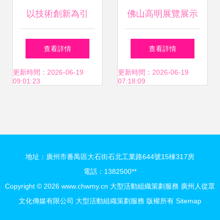
以技術創新為引
佛山高明展覽展示
擎，用大型活動為
設計搭建及大型活
查看詳情
查看詳情
橋梁 奇瑞加速構筑
動策劃服務指南
更新時間：2026-06-19
更新時間：2026-06-19
09:01:23
07:18:09
全球品牌影響力
地址：廣州市番禺區大石街石北工業路644號15棟317房
電話：1382500**
Copyright © 2026
www.chwmy.cn
大型活動組織策劃服務
廣州人從眾
文化傳媒有限公司
大型活動組織策劃服務
版權所有
Sitemap