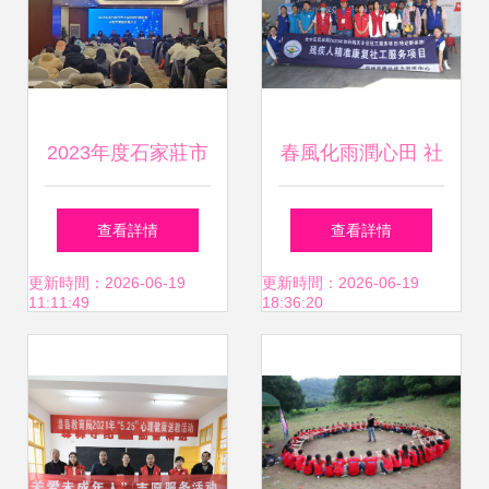
動
活動組織策劃服務
能力
2023年度石家莊市
春風化雨潤心田 社
大型科研儀器設備
工組織聯動各界，
查看詳情
查看詳情
開放共享服務工作
以大型公益活動點
更新時間：2026-06-19
更新時間：2026-06-19
11:11:49
18:36:20
推介會成功舉辦
亮“星星的孩子”