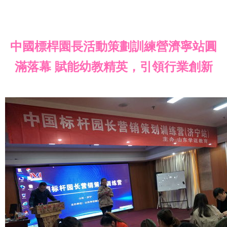
中國標桿園長活動策劃訓練營濟寧站圓
滿落幕 賦能幼教精英，引領行業創新