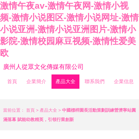
激情午夜av-激情午夜网-激情小视
频-激情小说图区-激情小说网址-激情
小说亚洲-激情小说亚洲图片-激情小
影院-激情校园麻豆视频-激情性爱美
欧
廣州人從眾文化傳媒有限公司
首頁
企業簡介
產品大全
聯系我們
企業信息
當前位置：
首頁
>
產品大全
>
中國標桿園長活動策劃訓練營濟寧站圓
滿落幕 賦能幼教精英，引領行業創新