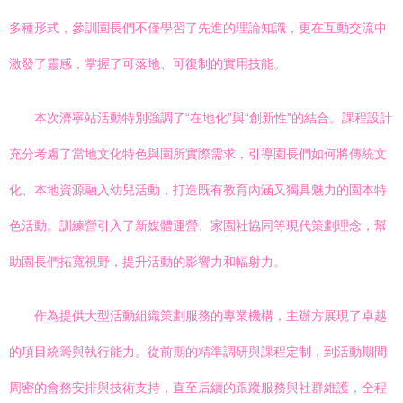
多種形式，參訓園長們不僅學習了先進的理論知識，更在互動交流中
激發了靈感，掌握了可落地、可復制的實用技能。
本次濟寧站活動特別強調了“在地化”與“創新性”的結合。課程設計
充分考慮了當地文化特色與園所實際需求，引導園長們如何將傳統文
化、本地資源融入幼兒活動，打造既有教育內涵又獨具魅力的園本特
色活動。訓練營引入了新媒體運營、家園社協同等現代策劃理念，幫
助園長們拓寬視野，提升活動的影響力和輻射力。
作為提供大型活動組織策劃服務的專業機構，主辦方展現了卓越
的項目統籌與執行能力。從前期的精準調研與課程定制，到活動期間
周密的會務安排與技術支持，直至后續的跟蹤服務與社群維護，全程