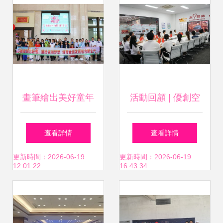
傳活動
畫筆繪出美好童年
活動回顧 | 優創空
信合培育新生力量
間組織全體員工觀
查看詳情
查看詳情
——科爾沁區聯社
看慶祝中國共產黨
更新時間：2026-06-19
更新時間：2026-06-19
12:01:22
16:43:34
成功舉辦慶“六
成立100周年大
一”員工親子系列活
會，彰顯專業大型