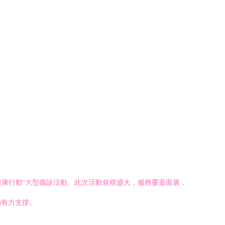
健康行動”大型義診活動。此次活動規模盛大，服務覆蓋面廣，
的有力支撐。