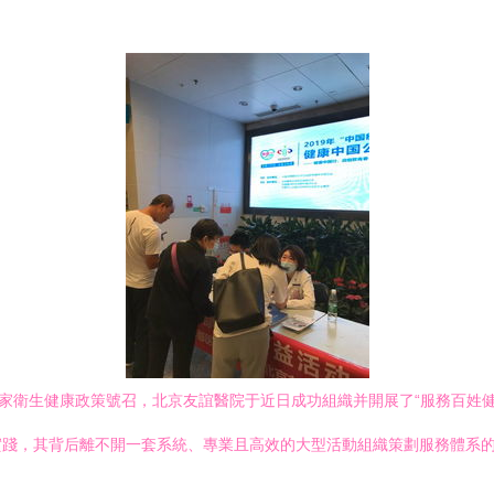
國家衛生健康政策號召，北京友誼醫院于近日成功組織并開展了“服務百姓
實踐，其背后離不開一套系統、專業且高效的大型活動組織策劃服務體系