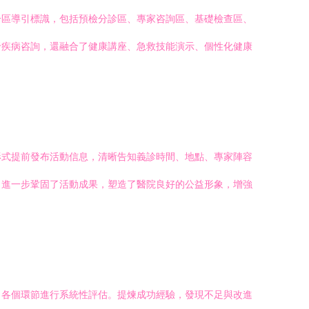
分區導引標識，包括預檢分診區、專家咨詢區、基礎檢查區、
于疾病咨詢，還融合了健康講座、急救技能演示、個性化健康
形式提前發布活動信息，清晰告知義診時間、地點、專家陣容
，進一步鞏固了活動成果，塑造了醫院良好的公益形象，增強
、各個環節進行系統性評估。提煉成功經驗，發現不足與改進