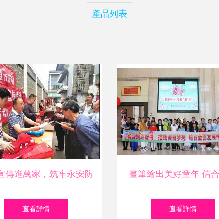
產品列表
宣傳進萬家，筑牢永安防
畫筆繪出美好童年 信
——永安鎮成功組織大型
新生力量——科爾沁區
查看詳情
查看詳情