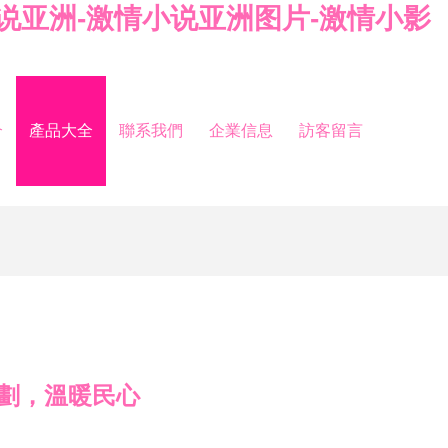
小说亚洲-激情小说亚洲图片-激情小影
介
產品大全
聯系我們
企業信息
訪客留言
策劃，溫暖民心