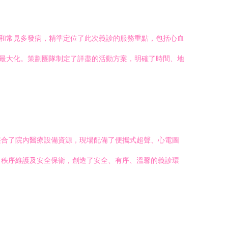
點和常見多發病，精準定位了此次義診的服務重點，包括心血
的最大化。策劃團隊制定了詳盡的活動方案，明確了時間、地
整合了院內醫療設備資源，現場配備了便攜式超聲、心電圖
、秩序維護及安全保衛，創造了安全、有序、溫馨的義診環