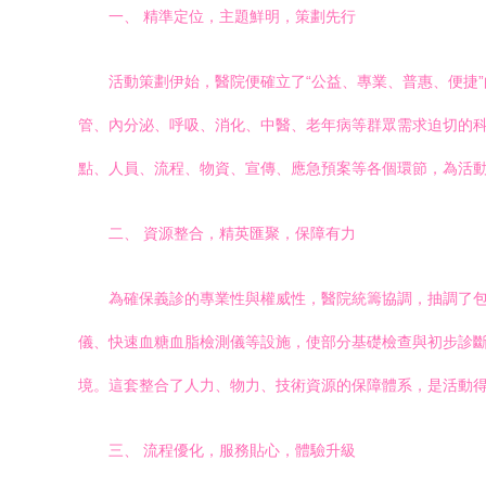
一、 精準定位，主題鮮明，策劃先行
活動策劃伊始，醫院便確立了“公益、專業、普惠、便捷
管、內分泌、呼吸、消化、中醫、老年病等群眾需求迫切的科
點、人員、流程、物資、宣傳、應急預案等各個環節，為活動
二、 資源整合，精英匯聚，保障有力
為確保義診的專業性與權威性，醫院統籌協調，抽調了
儀、快速血糖血脂檢測儀等設施，使部分基礎檢查與初步診
境。這套整合了人力、物力、技術資源的保障體系，是活動
三、 流程優化，服務貼心，體驗升級