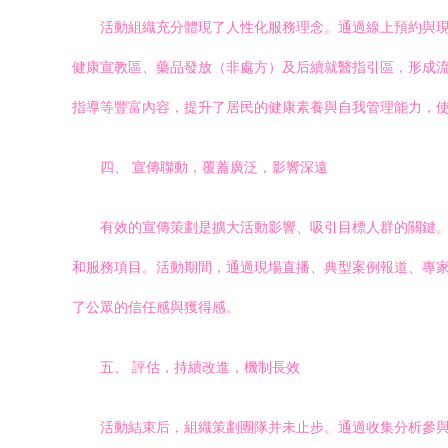
活動組織充分體現了人性化服務理念。通過線上預約與
健康宣教區、藥品發放（非處方）及后續就醫指引區，形成
指導等豐富內容，提升了居民的健康素養與自我管理能力，使服
四、 宣傳聯動，覆蓋廣泛，影響深遠
有效的宣傳策劃是擴大活動影響、吸引目標人群的關鍵
和服務項目。活動期間，通過現場直播、典型案例報道、專
了公眾的信任感與獲得感。
五、 評估，持續改進，機制長效
活動結束后，組織策劃團隊并未止步。通過收集分析參