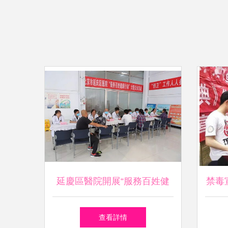
延慶區醫院開展“服務百姓健
禁毒
康行動”大型義診活動方案與
護網
查看詳情