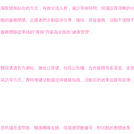
現場取號相結合的方式，有效分流人群，減少等候時間。現場設置清晰的
流暢的服務閉環。志愿者們主動提供引導、攙扶、答疑服務。活動不僅限
務體驗從單純的“看病”升級為全面的“健康管理”。
。醫院通過官方網站、微信公眾號、社區公告欄、合作媒體等多渠道、多
家采訪等方式，實時傳遞活動盛況與健康知識。活動后的效果追蹤與宣傳
與居民滿意度問卷、醫護團隊反饋、現場運營數據等，對活動的整體效果