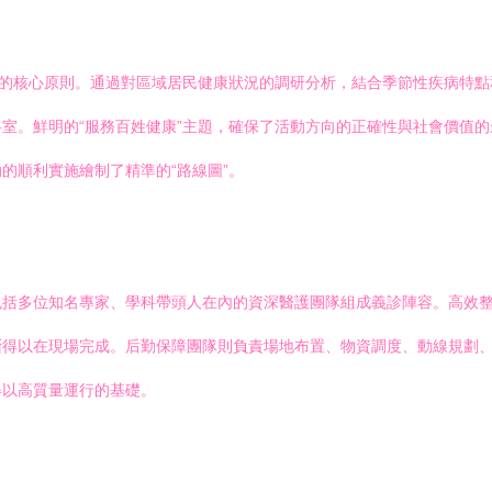
”的核心原則。通過對區域居民健康狀況的調研分析，結合季節性疾病特
室。鮮明的“服務百姓健康”主題，確保了活動方向的正確性與社會價值
的順利實施繪制了精準的“路線圖”。
包括多位知名專家、學科帶頭人在內的資深醫護團隊組成義診陣容。高效
斷得以在現場完成。后勤保障團隊則負責場地布置、物資調度、動線規劃
得以高質量運行的基礎。