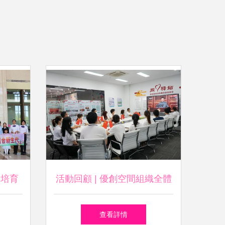
合培育
活動回顧 | 優創空間組織全體
聯社成
員工觀看慶祝中國共產黨成立
查看詳情